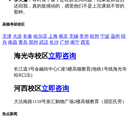
还回我，真的挺感动的，感觉他们不是上完课就不管的
那种。
高顿考研校区
天津
大连
长春
哈尔滨
上海
南京
无锡
常州
杭州
宁波
温州
绍
兴
南昌
青岛
郑州
武汉
长沙
广州
南宁
西安
海光寺校区
立即咨询
长江道3号金融街中心C座5楼高顿教育(地铁1号线海光寺
站B口出)
河西校区
立即咨询
大沽南路1118号泉汇购物广场2楼高顿教育（屈臣氏旁）
热点新闻