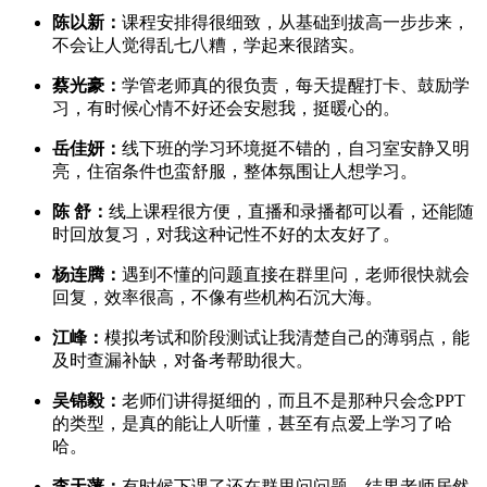
陈以新：
课程安排得很细致，从基础到拔高一步步来，
不会让人觉得乱七八糟，学起来很踏实。
蔡光豪：
学管老师真的很负责，每天提醒打卡、鼓励学
习，有时候心情不好还会安慰我，挺暖心的。
岳佳妍：
线下班的学习环境挺不错的，自习室安静又明
亮，住宿条件也蛮舒服，整体氛围让人想学习。
陈 舒：
线上课程很方便，直播和录播都可以看，还能随
时回放复习，对我这种记性不好的太友好了。
杨连腾：
遇到不懂的问题直接在群里问，老师很快就会
回复，效率很高，不像有些机构石沉大海。
江峰：
模拟考试和阶段测试让我清楚自己的薄弱点，能
及时查漏补缺，对备考帮助很大。
吴锦毅：
老师们讲得挺细的，而且不是那种只会念PPT
的类型，是真的能让人听懂，甚至有点爱上学习了哈
哈。
李天藩：
有时候下课了还在群里问问题，结果老师居然