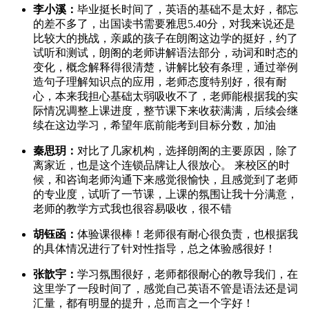
李小溪：
毕业挺长时间了，英语的基础不是太好，都忘
的差不多了，出国读书需要雅思5.40分，对我来说还是
比较大的挑战，亲戚的孩子在朗阁这边学的挺好，约了
试听和测试，朗阁的老师讲解语法部分，动词和时态的
变化，概念解释得很清楚，讲解比较有条理，通过举例
造句子理解知识点的应用，老师态度特别好，很有耐
心，本来我担心基础太弱吸收不了，老师能根据我的实
际情况调整上课进度，整节课下来收获满满，后续会继
续在这边学习，希望年底前能考到目标分数，加油
秦思玥：
对比了几家机构，选择朗阁的主要原因，除了
离家近，也是这个连锁品牌让人很放心。 来校区的时
候，和咨询老师沟通下来感觉很愉快，且感觉到了老师
的专业度，试听了一节课，上课的氛围让我十分满意，
老师的教学方式我也很容易吸收，很不错
胡钰函：
体验课很棒！老师很有耐心很负责，也根据我
的具体情况进行了针对性指导，总之体验感很好！
张歆宇：
学习氛围很好，老师都很耐心的教导我们，在
这里学了一段时间了，感觉自己英语不管是语法还是词
汇量，都有明显的提升，总而言之一个字好！